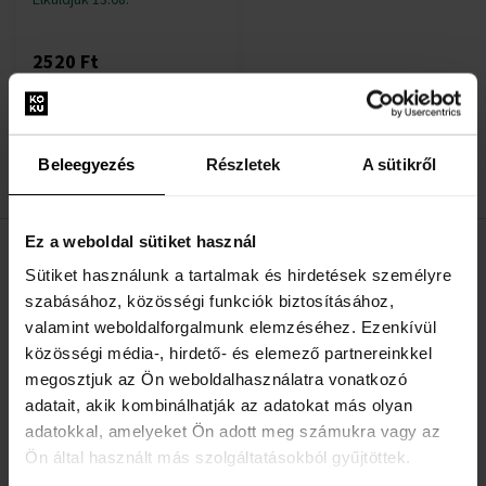
2520 Ft
:
Beleegyezés
Részletek
A sütikről
1
Ez a weboldal sütiket használ
HASZNOS INFORMÁCIÓK
Sütiket használunk a tartalmak és hirdetések személyre
szabásához, közösségi funkciók biztosításához,
Rólunk
valamint weboldalforgalmunk elemzéséhez. Ezenkívül
Kapcsolatfelvételi űrlap
közösségi média-, hirdető- és elemező partnereinkkel
megosztjuk az Ön weboldalhasználatra vonatkozó
Kapcsolat
adatait, akik kombinálhatják az adatokat más olyan
adatokkal, amelyeket Ön adott meg számukra vagy az
VÁSÁRLÓI TÁJÉKOZTATÓ
Ön által használt más szolgáltatásokból gyűjtöttek.