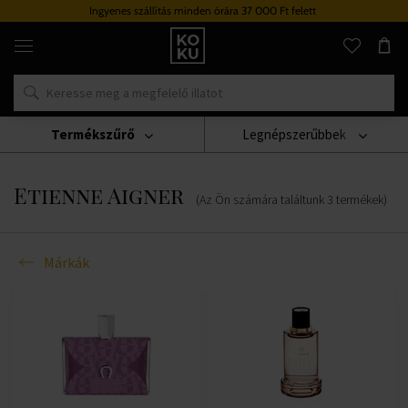
Ingyenes szállítás minden órára 37 000 Ft felett
Eredeti
parfümök
és
órák
egy
helyen
Termékszűrő
Legnépszerűbbek
Márkák
Etienne Aigner
Etienne Aigner
(Az Ön számára találtunk
3
termékek
)
Márkák