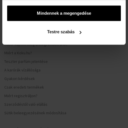
Hűségrendszer
Általános Szerződési Feltételek
Mindennek a megengedése
Adatvédelmi nyilatkozat
Reklamációs űrlap
Testre szabás
Szállítási információk
Mikor kapom meg a megrendelt árut?
Miért a Koku.hu?
Teszter parfüm jelentése
A karórák vízállósága
Gyakori kérdések
Csak eredeti termékek
Miért regisztráljon?
Szerződéstől való elállás
Sütik beleegyezésének módosítása