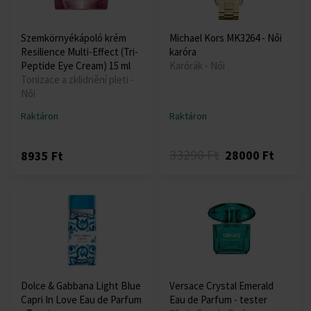
Szemkörnyékápoló krém
Michael Kors MK3264 - Női
Resilience Multi-Effect (Tri-
karóra
Peptide Eye Cream) 15 ml
Karórák - Női
Tonizace a zklidnění pleti -
Női
Raktáron
Raktáron
33290 Ft
28000 Ft
8935 Ft
Dolce & Gabbana Light Blue
Versace Crystal Emerald
Capri In Love Eau de Parfum
Eau de Parfum - tester