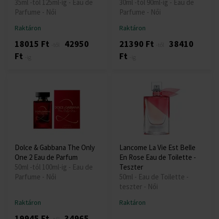
35ml -tól 125ml-ig - Eau de
30ml -tól 90ml-ig - Eau de
Parfume - Női
Parfume - Női
Raktáron
Raktáron
18015 Ft
42950
21390 Ft
38410
-től
-től
Ft
Ft
-ig
-ig
Dolce & Gabbana The Only
Lancome La Vie Est Belle
One 2 Eau de Parfum
En Rose Eau de Toilette -
50ml -tól 100ml-ig - Eau de
Teszter
Parfume - Női
50ml - Eau de Toilette -
teszter - Női
Raktáron
Raktáron
19945 Ft
34965