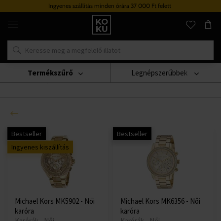
den órára 37 000 Ft felett
Hűségrendsze
Eredeti
parfümök
és
órák
egy
helyen
Termékszűrő
Legnépszerűbbek
Dámy
(Az Ön számára találtunk
8254
terméket
)
Bestseller
Bestseller
Ingyenes kiszállítás
Michael Kors MK5902 - Női
Michael Kors MK6356 - Női
karóra
karóra
Karórák - Női
Karórák - Női