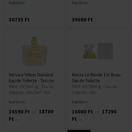
Raktáron
Raktáron
30735 Ft
39690 Ft
Versace Yellow Diamond
Kenzo Le Monde Est Beau
Eau de Toilette - Teszter
Eau de Toilette
90ml -tól 90ml-ig - Eau de
50ml -tól 50ml-ig - Eau de
Toilette - teszter - Női
Toilette - Női
Raktáron
Raktáron
16590 Ft
18780
16080 Ft
17290
-től
-től
Ft
Ft
-ig
-ig