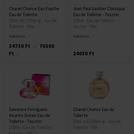
Chanel Chance Eau Fraiche
Jean Paul Gaultier Classique
Eau de Toilette
Eau de Toilette - Teszter
35ml -tól 150ml-ig - Eau de
100ml - Eau de Toilette -
Toilette - Női
teszter - Női
Raktáron
Raktáron
34730 Ft
70300
-től
Ft
24050 Ft
-ig
Salvatore Ferragamo
Chanel Chance Eau de
Incanto Dream Eau de
Toilette
Toilette - Teszter
35ml -tól 150ml-ig - Eau de
100ml - Eau de Toilette -
Toilette - Női
teszter - Női