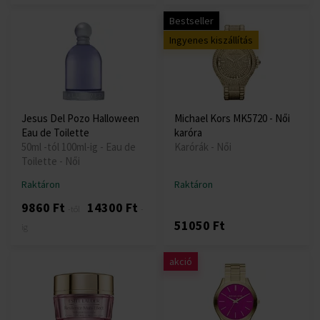
Bestseller
Ingyenes kiszállítás
Jesus Del Pozo Halloween
Michael Kors MK5720 - Női
Eau de Toilette
karóra
50ml -tól 100ml-ig - Eau de
Karórák - Női
Toilette - Női
Raktáron
Raktáron
9860 Ft
14300 Ft
-től
-
51050 Ft
ig
akció