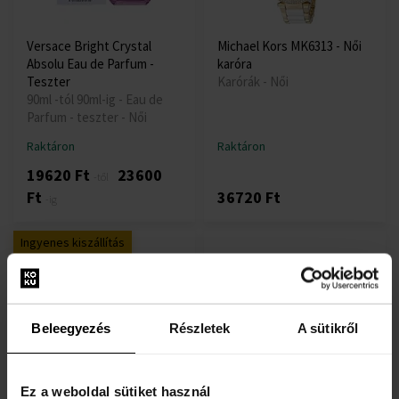
Versace Bright Crystal
Michael Kors MK6313 - Női
Absolu Eau de Parfum -
karóra
Teszter
Karórák - Női
90ml -tól 90ml-ig - Eau de
Parfum - teszter - Női
Raktáron
Raktáron
19620 Ft
23600
-től
Ft
36720 Ft
-ig
Ingyenes kiszállítás
Beleegyezés
Részletek
A sütikről
Michael Kors MK5057 - Női
Kenzo Flower By Kenzo
karóra
Eau de Parfum - Teszter
Ez a weboldal sütiket használ