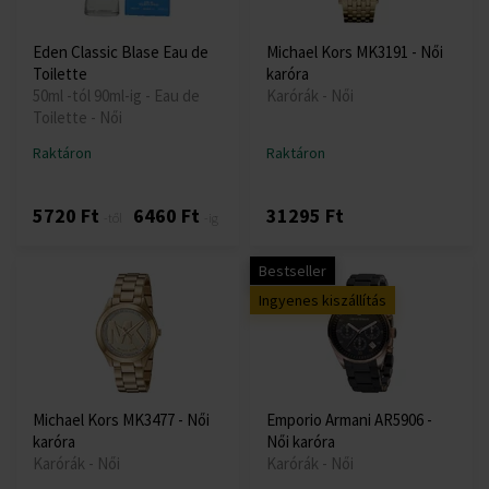
Eden Classic Blase Eau de
Michael Kors MK3191 - Női
Toilette
karóra
50ml -tól 90ml-ig - Eau de
Karórák - Női
Toilette - Női
Raktáron
Raktáron
5720 Ft
6460 Ft
31295 Ft
-től
-ig
Bestseller
Ingyenes kiszállítás
Michael Kors MK3477 - Női
Emporio Armani AR5906 -
karóra
Női karóra
Karórák - Női
Karórák - Női