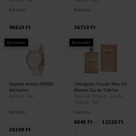
Raktáron
Raktáron
46620 Ft
36710 Ft
Bestseller
Bestseller
Emporio Armani AR5920 -
Chevignon Forever Mine for
Női karóra
Women Eau de Toilette
Karórák - Női
30ml -tól 100ml-ig - Eau de
Toilette - Női
Raktáron
Raktáron
8845 Ft
12220 Ft
-től
-
36100 Ft
ig