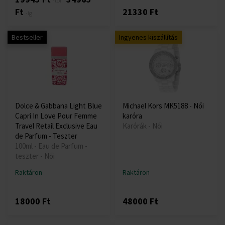
-től
Ft
21330 Ft
-ig
Bestseller
Ingyenes kiszállítás
Dolce & Gabbana Light Blue
Michael Kors MK5188 - Női
Capri In Love Pour Femme
karóra
Travel Retail Exclusive Eau
Karórák - Női
de Parfum - Teszter
100ml - Eau de Parfum -
teszter - Női
Raktáron
Raktáron
18000 Ft
48000 Ft