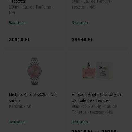
- Teszter
90ml - Eau de Parfum -
100ml - Eau de Parfume -
teszter - Női
Női
Raktáron
Raktáron
20910 Ft
23940 Ft
Michael Kors MK3352 - Női
Versace Bright Crystal Eau
karóra
de Toilette - Teszter
Karórák - Női
90ml -tól 90ml-ig - Eau de
Toilette - teszter - Női
Raktáron
Raktáron
16810 Ft
19160
-től