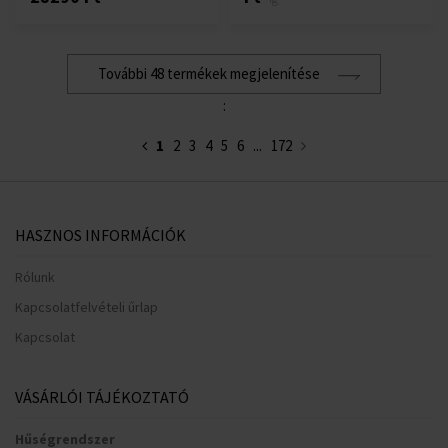
További 48 termékek megjelenítése
:
1
2
3
4
5
6
...
172
HASZNOS INFORMÁCIÓK
Rólunk
Kapcsolatfelvételi űrlap
Kapcsolat
VÁSÁRLÓI TÁJÉKOZTATÓ
Hűségrendszer