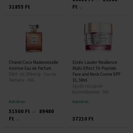
31855 Ft
Ft
-ig
Chanel Coco Mademoiselle
Estée Lauder Resilience
Intense Eau de Parfum
Multi-Effect Tri-Peptide
50ml -tól 200ml-ig - Eau de
Face and Neck Creme SPF
Parfume - Női
15, 50ml
Egyéb testápoló
kozmetikumok - Női
Raktáron
Raktáron
51500 Ft
89480
-től
Ft
37210 Ft
-ig