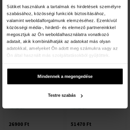
Karórák - Női
50ml - Eau de Parfum -
teszter - Női
Sütiket használunk a tartalmak és hirdetések személyre
szabásához, közösségi funkciók biztosításához,
Raktáron
Raktáron
valamint weboldalforgalmunk elemzéséhez. Ezenkívül
közösségi média-, hirdető- és elemező partnereinkkel
39030 Ft
11015 Ft
megosztjuk az Ön weboldalhasználatra vonatkozó
adatait, akik kombinálhatják az adatokat más olyan
Bestseller
adatokkal, amelyeket Ön adott meg számukra vagy az
Ingyenes kiszállítás
Ön által használt más szolgáltatásokból gyűjtöttek.
Mindennek a megengedése
Versace Crystal Emerald
Michael Kors MK5869 - Női
Eau de Parfum
karóra
Testre szabás
90ml - Eau de Parfume - Női
Karórák - Női
Raktáron
Raktáron
26900 Ft
51470 Ft