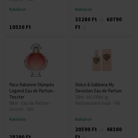
Raktáron
Raktáron
33280 Ft
60790
-től
10530 Ft
Ft
-ig
Paco Rabanne Olympéa
Dolce & Gabbana My
Legend Eau de Parfum -
Devotion Eau de Parfum
Teszter
30ml -tól 100ml-ig -
80ml - Eau de Parfum -
Parfumovaná voda - Női
teszter - Női
Raktáron
Raktáron
20590 Ft
48380
-től
28290 Ft
Ft
-ig