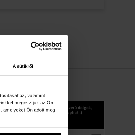
.
A sütikről
tosításához, valamint
KOKULETTER
einkkel megosztjuk az Ön
Újdonságok, trendek és egyéb nagyszerű dolgok,
l, amelyeket Ön adott meg
amelyeket a kokuletter küldésével kaphat :)