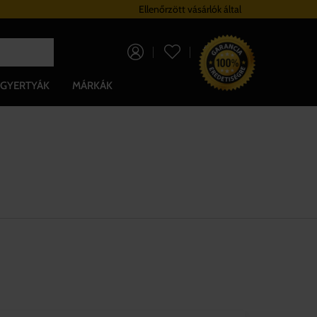
Hűségrendszer
Ellenőrzött vásárlók által
Ingyenes szállítá
0 Ft
GYERTYÁK
MÁRKÁK