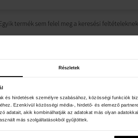
Egyik termék sem felel meg a keresési feltételeknek
Részletek
ál
mak és hirdetések személyre szabásához, közösségi funkciók biz
ÁJÉKOZTATÓ
FIZETÉSI INFORMÁCIÓK
hez. Ezenkívül közösségi média-, hirdető- és elemező partner
zó adatait, akik kombinálhatják az adatokat más olyan adatokka
er
Utánvéttel
sznált más szolgáltatásokból gyűjtöttek.
rződési Feltételek