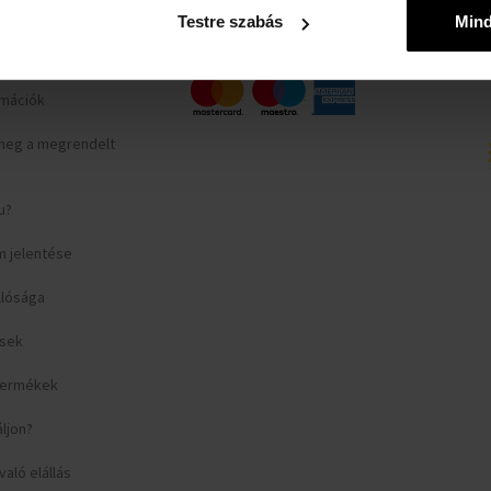
yilatkozat
Testre szabás
Min
rlap
ormációk
meg a megrendelt
u?
m jelentése
llósága
ések
 termékek
áljon?
aló elállás