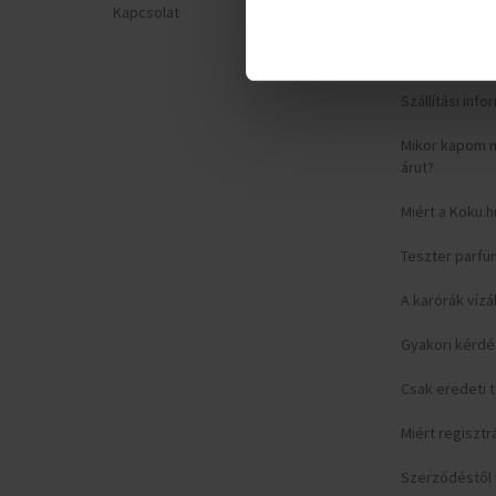
Kapcsolat
Adatvédelmi n
Reklamációs ű
Szállítási inf
Mikor kapom 
árut?
Miért a Koku.h
Teszter parfü
A karórák vízá
Gyakori kérd
Csak eredeti
Miért regisztr
Szerződéstől v