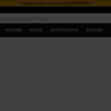
Ingyenes szállítás minden órára 37 000 Ft felett
KARÓRÁK
MOSÁS
KOZMETIKUMOK
ÉKSZEREK