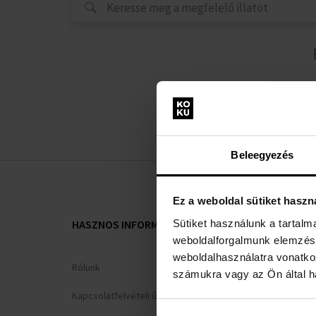
Beleegyezés
Ez a weboldal sütiket haszn
Sütiket használunk a tartal
HASZNOS INFORMÁCIÓK
VÁSÁRLÓI T
weboldalforgalmunk elemzésé
weboldalhasználatra vonatko
Rólunk
Hűségrendsz
számukra vagy az Ön által ha
Kapcsolatfelvételi űrlap
Általános Sze