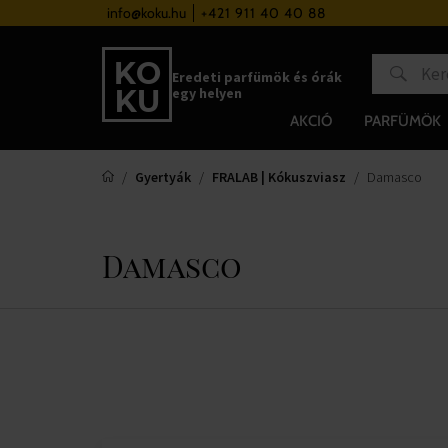
a 37 000 Ft felett
info@koku.hu
+421 911 40 40 88
Hűségrendszer
Eredeti parfümök és órák
egy helyen
AKCIÓ
PARFÜMÖK
Gyertyák
FRALAB | Kókuszviasz
Damasco
Damasco