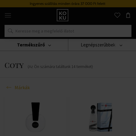
Ingyenes szállítás minden órára 37 000 Ft felett
Eredeti
parfümök
és
órák
egy
helyen
Termékszűrő
Legnépszerűbbek
Márkák
Coty
Coty
(Az Ön számára találtunk
14
terméket
)
Márkák