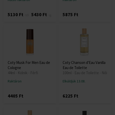
5130 Ft
5430 Ft
5875 Ft
-től
-ig
Coty Musk For Men Eau de
Coty Chanson d'Eau Vanilla
Cologne
Eau de Toilette
44ml - Kölnik - Férfi
100ml - Eau de Toilette - Női
Raktáron
Elküldjük 13.08.
4405 Ft
6225 Ft