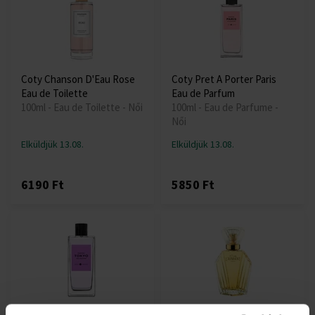
Coty Chanson D'Eau Rose
Coty Pret A Porter Paris
Eau de Toilette
Eau de Parfum
100ml - Eau de Toilette - Női
100ml - Eau de Parfume -
Női
Elküldjük 13.08.
Elküldjük 13.08.
6190 Ft
5850 Ft