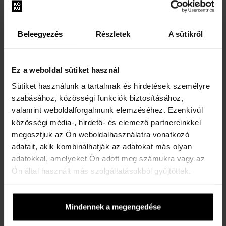
Coty Pret A Porter Tokyo
Coty L'Aimant Eau de
Eau de Parfum
Toilette
100ml - Eau de Parfume -
50ml - Eau de Toilette - Női
Női
Beleegyezés
Részletek
A sütikről
Elküldjük 13.08.
Elküldjük 13.08.
Ez a weboldal sütiket használ
6165 Ft
4105 Ft
Sütiket használunk a tartalmak és hirdetések személyre
szabásához, közösségi funkciók biztosításához,
valamint weboldalforgalmunk elemzéséhez. Ezenkívül
közösségi média-, hirdető- és elemező partnereinkkel
megosztjuk az Ön weboldalhasználatra vonatkozó
adatait, akik kombinálhatják az adatokat más olyan
adatokkal, amelyeket Ön adott meg számukra vagy az
Ön által használt más szolgáltatásokból gyűjtöttek.
Coty Chanson D'Eau Lemon
Coty Chanson D'Eau
Eau de Toilette
Jasmine Eau de Toilette
Eau de Toilette - Női
Eau de Toilette - Női
Mindennek a megengedése
Nincs raktáron
Nincs raktáron