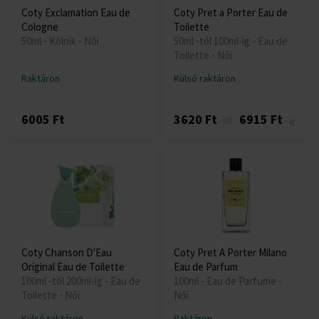
Coty Exclamation Eau de
Coty Pret a Porter Eau de
Cologne
Toilette
50ml - Kölnik - Női
50ml -tól 100ml-ig - Eau de
Toilette - Női
Raktáron
Külső raktáron
6005 Ft
3620 Ft
6915 Ft
-től
-ig
Coty Chanson D'Eau
Coty Pret A Porter Milano
Original Eau de Toilette
Eau de Parfum
100ml -tól 200ml-ig - Eau de
100ml - Eau de Parfume -
Toilette - Női
Női
Külső raktáron
Raktáron