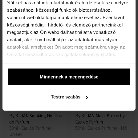
Sütiket használunk a tartalmak és hirdetések személyre
By KILIAN Moonlight In
By KILIAN Flower of
szabásához, közösségi funkciók biztosításához,
Heaven Eau De Parfum
Immortality Eau De Parfum
valamint weboldalforgalmunk elemzéséhez. Ezenkívül
With Coffret Eau de Parfum
Eau de Parfum
50ml -tól 50ml-ig - Eau de
50ml - Eau de Parfume -
közösségi média-, hirdető- és elemező partnereinkkel
Parfume - Unisex
Unisex
megosztjuk az Ön weboldalhasználatra vonatkozó
adatait, akik kombinálhatják az adatokat más olyan
Külső raktáron
Raktáron
adatokkal, amelyeket Ön adott meg számukra vagy az
87810 Ft
102860
-től
Ön által használt más szolgáltatásokból gyűjtöttek.
Ft
84360 Ft
-ig
Mindennek a megengedése
Testre szabás
By KILIAN Smoking Hot Eau
By KILIAN Musk Butterfly
de Parfum
Eau de Parfum
50ml - Eau de Parfume -
50ml - Eau de Parfume - Női
Unisex