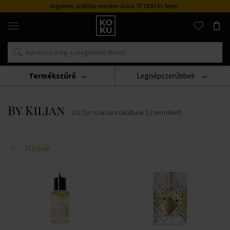
Ingyenes szállítás minden órára 37 000 Ft felett
Eredeti
parfümök
és
órák
egy
helyen
Termékszűrő
Legnépszerűbbek
Márkák
By Kilian
By Kilian
(Az Ön számára találtunk
52
terméket
)
Márkák