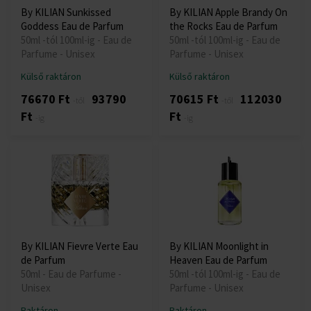
By KILIAN Sunkissed
By KILIAN Apple Brandy On
Goddess Eau de Parfum
the Rocks Eau de Parfum
50ml -tól 100ml-ig - Eau de
50ml -tól 100ml-ig - Eau de
Parfume - Unisex
Parfume - Unisex
Külső raktáron
Külső raktáron
76670 Ft
93790
70615 Ft
112030
-től
-től
Ft
Ft
-ig
-ig
By KILIAN Fievre Verte Eau
By KILIAN Moonlight in
de Parfum
Heaven Eau de Parfum
50ml - Eau de Parfume -
50ml -tól 100ml-ig - Eau de
Unisex
Parfume - Unisex
Raktáron
Raktáron