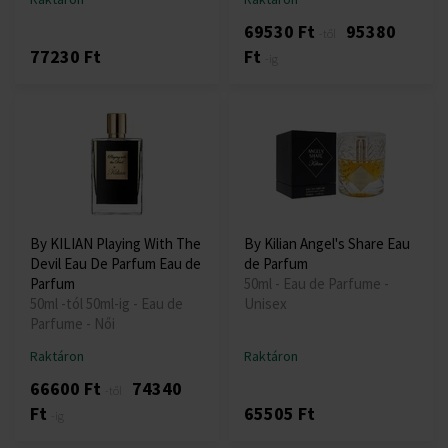
69530 Ft
95380
-től
77230 Ft
Ft
-ig
By KILIAN Playing With The
By Kilian Angel's Share Eau
Devil Eau De Parfum Eau de
de Parfum
Parfum
50ml - Eau de Parfume -
50ml -tól 50ml-ig - Eau de
Unisex
Parfume - Női
Raktáron
Raktáron
66600 Ft
74340
-től
Ft
65505 Ft
-ig