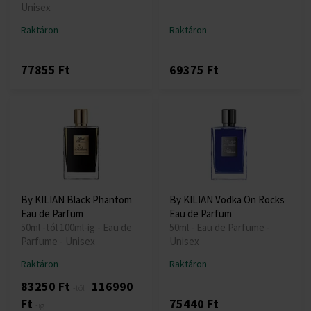
Unisex
Raktáron
Raktáron
77855 Ft
69375 Ft
By KILIAN Black Phantom
By KILIAN Vodka On Rocks
Eau de Parfum
Eau de Parfum
50ml -tól 100ml-ig - Eau de
50ml - Eau de Parfume -
Parfume - Unisex
Unisex
Raktáron
Raktáron
83250 Ft
116990
-től
Ft
75440 Ft
-ig