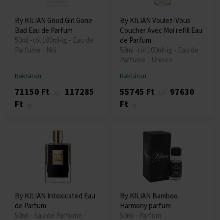
By KILIAN Good Girl Gone
By KILIAN Voulez-Vous
Bad Eau de Parfum
Coucher Avec Moi refill Eau
50ml -tól 100ml-ig - Eau de
de Parfum
Parfume - Női
50ml -tól 100ml-ig - Eau de
Parfume - Unisex
Raktáron
Raktáron
71150 Ft
117285
55745 Ft
97630
-től
-től
Ft
Ft
-ig
-ig
By KILIAN Intoxicated Eau
By KILIAN Bamboo
de Parfum
Harmony parfüm
50ml - Eau de Parfume -
50ml - Parfüm