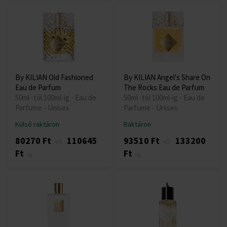
By KILIAN Old Fashioned
By KILIAN Angel's Share On
Eau de Parfum
The Rocks Eau de Parfum
50ml -tól 100ml-ig - Eau de
50ml -tól 100ml-ig - Eau de
Parfume - Unisex
Parfume - Unisex
Külső raktáron
Raktáron
80270 Ft
110645
93510 Ft
133200
-től
-től
Ft
Ft
-ig
-ig