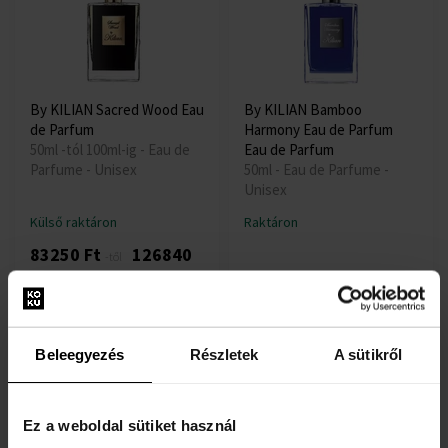
By KILIAN Sacred Wood Eau
By KILIAN Bamboo
de Parfum
Harmony Eau de Parfum
50ml -tól 100ml-ig - Eau de
Eau de Parfum
Parfume - Unisex
50ml - Eau de Parfume -
Unisex
Külső raktáron
Raktáron
83250 Ft
126840
-től
Ft
72150 Ft
-ig
Beleegyezés
Részletek
A sütikről
Ez a weboldal sütiket használ