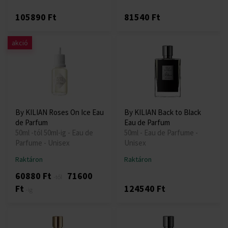
105890 Ft
81540 Ft
akció
By KILIAN Roses On Ice Eau
By KILIAN Back to Black
de Parfum
Eau de Parfum
50ml -tól 50ml-ig - Eau de
50ml - Eau de Parfume -
Parfume - Unisex
Unisex
Raktáron
Raktáron
60880 Ft
71600
-től
Ft
124540 Ft
-ig