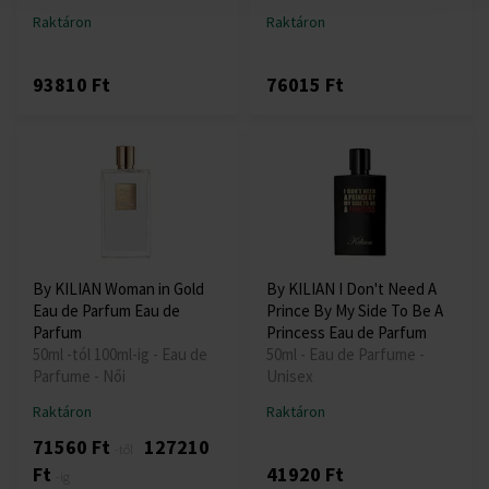
Raktáron
Raktáron
93810 Ft
76015 Ft
By KILIAN Woman in Gold
By KILIAN I Don't Need A
Eau de Parfum Eau de
Prince By My Side To Be A
Parfum
Princess Eau de Parfum
50ml -tól 100ml-ig - Eau de
50ml - Eau de Parfume -
Parfume - Női
Unisex
Raktáron
Raktáron
71560 Ft
127210
-től
Ft
41920 Ft
-ig