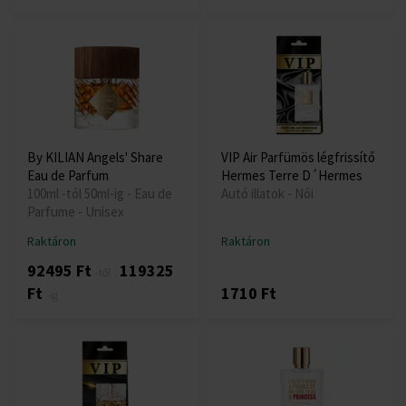
By KILIAN Angels' Share
VIP Air Parfümös légfrissítő
Eau de Parfum
Hermes Terre D´Hermes
100ml -tól 50ml-ig - Eau de
Autó illatok - Női
Parfume - Unisex
Raktáron
Raktáron
92495 Ft
119325
-től
Ft
1710 Ft
-ig