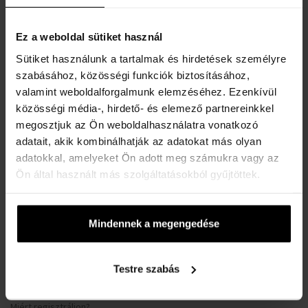
Kapcsolat
Ez a weboldal sütiket használ
VÁSÁRLÓI TÁJÉKOZTATÓ
Sütiket használunk a tartalmak és hirdetések személyre
szabásához, közösségi funkciók biztosításához,
Hűségrendszer
valamint weboldalforgalmunk elemzéséhez. Ezenkívül
Általános Szerződési Feltételek
közösségi média-, hirdető- és elemező partnereinkkel
Adatvédelmi nyilatkozat
megosztjuk az Ön weboldalhasználatra vonatkozó
adatait, akik kombinálhatják az adatokat más olyan
Reklamációs űrlap
adatokkal, amelyeket Ön adott meg számukra vagy az
Szállítási információk
Ön által használt más szolgáltatásokból gyűjtöttek.
Mikor kapom meg a megrendelt árut?
Miért a Koku.hu?
Mindennek a megengedése
Teszter parfüm jelentése
A karórák vízállósága
Gyakori kérdések
Testre szabás
Csak eredeti termékek
Miért regisztráljon?