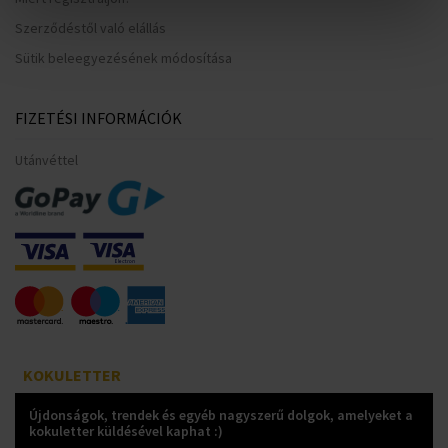
Szerződéstől való elállás
Sütik beleegyezésének módosítása
FIZETÉSI INFORMÁCIÓK
Utánvéttel
KOKULETTER
Újdonságok, trendek és egyéb nagyszerű dolgok, amelyeket a
kokuletter küldésével kaphat :)