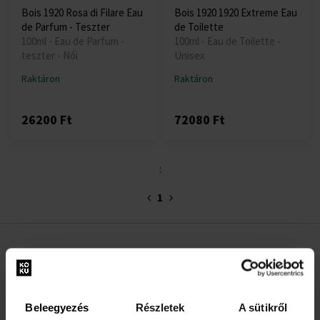
Bois 1920 Rosa di Filare Eau
Bois 1920 1920 Extreme Eau
de Parfum - Teszter
de Toilette
100ml - Eau de Parfum -
100ml - Eau de Toilette -
teszter - Női
Unisex
Raktáron
Raktáron
26200 Ft
72080 Ft
:
1
HASZNOS INFORMÁCIÓK
Rólunk
Beleegyezés
Részletek
A sütikről
Kapcsolatfelvételi űrlap