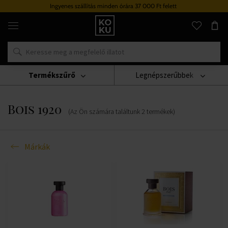
Ingyenes szállítás minden órára 37 000 Ft felett
Eredeti
parfümök
és
órák
egy
helyen
Termékszűrő
Legnépszerűbbek
Márkák
Bois 1920
Bois 1920
(Az Ön számára találtunk
2
termékek
)
Márkák