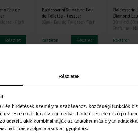
omo Eau de
Baldessarini Signature Eau
Baldessarini 
ter
de Toilette - Teszter
Diamond Eau
ilette - Férfi
90ml - Eau de Toilette - Férfi
30ml -tól 50m
Parfume - Nő
Részlet
Részlet
Raktáron
Raktáron
8845 Ft
11515 Ft
-tő
Részletek
ál
mak és hirdetések személyre szabásához, közösségi funkciók biz
hez. Ezenkívül közösségi média-, hirdető- és elemező partner
zó adatait, akik kombinálhatják az adatokat más olyan adatokka
sznált más szolgáltatásokból gyűjtöttek.
lla Mare Eau
Baldessarini Uomo Mare Eau
Baldessarini