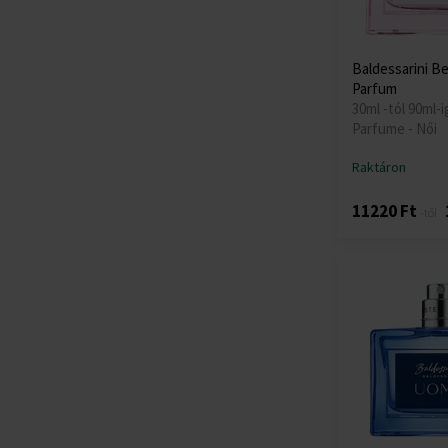
Baldessarini Be
Parfum
30ml -tól 90ml-i
Parfume - Női
Raktáron
11220 Ft
-től