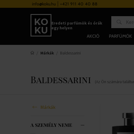
a 37 000 Ft felett
info@koku.hu
+421 911 40 40 88
Hűségrendszer
Eredeti parfümök és órák
egy helyen
AKCIÓ
PARFÜMÖK
Márkák
Baldessarini
Baldessarini
(Az Ön számára talált
Márkák
A SZEMÉLY NEME