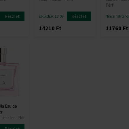
Férfi
Részlet
Részlet
Elküldjük 13.08.
Nincs raktáro
14210 Ft
11760 Ft
lla Eau de
er
 teszter - Női
Részlet