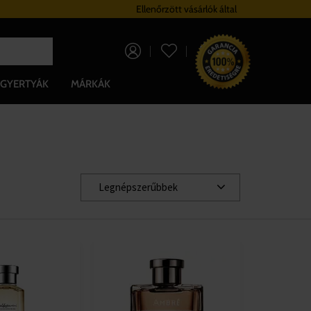
Hűségrendszer
Ellenőrzött vásárlók által
Ingyenes szállítá
0 Ft
GYERTYÁK
MÁRKÁK
Legnépszerűbbek