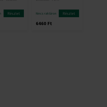
Részlet
Részlet
n
Nincs raktáron
6460 Ft