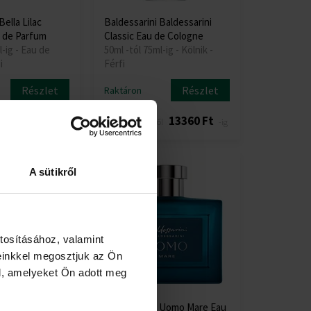
Bella Lilac
Baldessarini Baldessarini
 de Parfum
Classic Eau de Cologne
l-ig - Eau de
50ml -tól 75ml-ig - Kölnik -
i
Férfi
Részlet
Részlet
Raktáron
18420 Ft
11365 Ft
13360 Ft
l
-ig
-től
-ig
A sütikről
tosításához, valamint
einkkel megosztjuk az Ön
l, amelyeket Ön adott meg
 Bella Mare Eau
Baldessarini Uomo Mare Eau