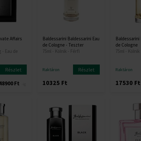
vate Affairs
Baldessarini Baldessarini Eau
Baldessarini 
de Cologne - Teszter
de Cologne
g - Eau de
75ml - Kölnik - Férfi
75ml - Kölnik 
Részlet
Részlet
Raktáron
Raktáron
10325 Ft
17530 Ft
48900 Ft
-ig