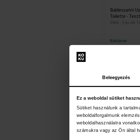
Baldessarini U
Toilette - Tesz
50ml - Eau de To
Raktáron
7960 Ft
Beleegyezés
Ez a weboldal sütiket haszn
Sütiket használunk a tartal
weboldalforgalmunk elemzésé
weboldalhasználatra vonatko
számukra vagy az Ön által ha
Baldessarini Be