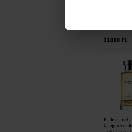
de Parfum
30ml - Eau de P
Raktáron
11060 Ft
Baldessarini Cl
Cologne Eau d
75ml - Kölnik - F