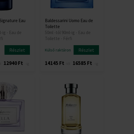
 Signature Eau
Baldessarini Uomo Eau de
Toilette
l-ig - Eau de
50ml -tól 90ml-ig - Eau de
fi
Toilette - Férfi
Részlet
Részlet
Külső raktáron
12940 Ft
14145 Ft
16585 Ft
l
-ig
-től
-ig