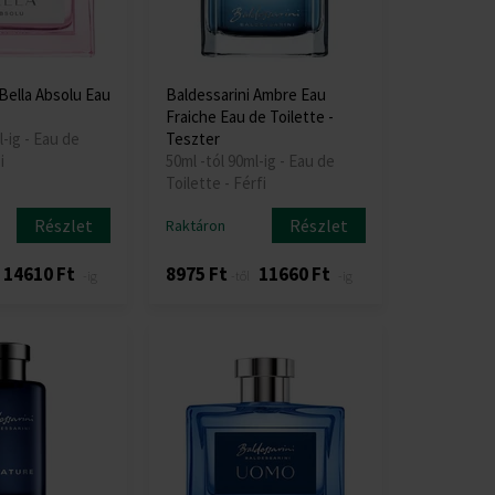
Bella Absolu Eau
Baldessarini Ambre Eau
Fraiche Eau de Toilette -
l-ig - Eau de
Teszter
i
50ml -tól 90ml-ig - Eau de
Toilette - Férfi
Részlet
Részlet
Raktáron
14610 Ft
8975 Ft
11660 Ft
-ig
-től
-ig