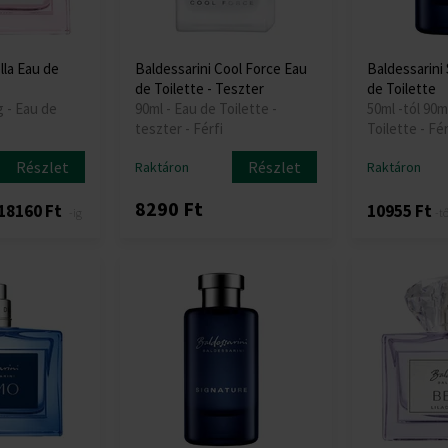
lla Eau de
Baldessarini Cool Force Eau
Baldessarini
de Toilette - Teszter
de Toilette
g - Eau de
90ml - Eau de Toilette -
50ml -tól 90m
teszter - Férfi
Toilette - Fér
Részlet
Részlet
Raktáron
Raktáron
8290 Ft
18160 Ft
10955 Ft
-ig
-tő