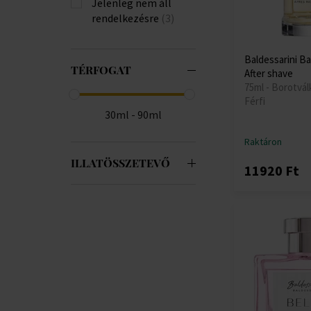
Jelenleg nem áll
rendelkezésre
(3)
Baldessarini Ba
TÉRFOGAT
After shave
75ml - Borotvál
Férfi
30ml - 90ml
Raktáron
ILLATÖSSZETEVŐ
11920 Ft