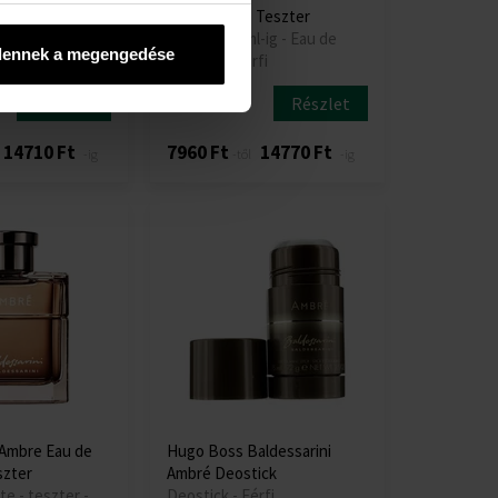
Teszter
de Toilette - Teszter
l-ig - Eau de
50ml -tól 90ml-ig - Eau de
dennek a megengedése
i
Toilette - Férfi
Részlet
Részlet
Raktáron
14710 Ft
7960 Ft
14770 Ft
-ig
-től
-ig
 Ambre Eau de
Hugo Boss Baldessarini
szter
Ambré Deostick
te - teszter -
Deostick - Férfi