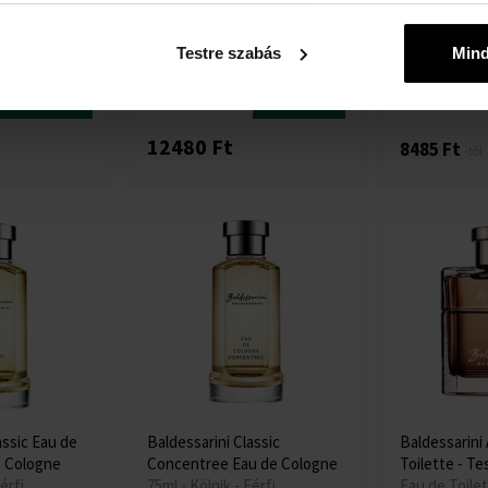
de Toilette
de Parfum - 
arfume - Női
50ml - Eau de Toilette - Férfi
50ml -tól 50m
Testre szabás
Min
Parfume - Nő
Részlet
Részlet
Raktáron
Raktáron
12480 Ft
8485 Ft
-től
assic Eau de
Baldessarini Classic
Baldessarini
e Cologne
Concentree Eau de Cologne
Toilette - Te
érfi
75ml - Kölnik - Férfi
Eau de Toilet