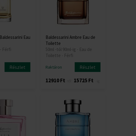
Baldessarini Eau
Baldessarini Ambre Eau de
Toilette
- Férfi
50ml -tól 90ml-ig - Eau de
Toilette - Férfi
Részlet
Részlet
Raktáron
12910 Ft
15725 Ft
-től
-ig