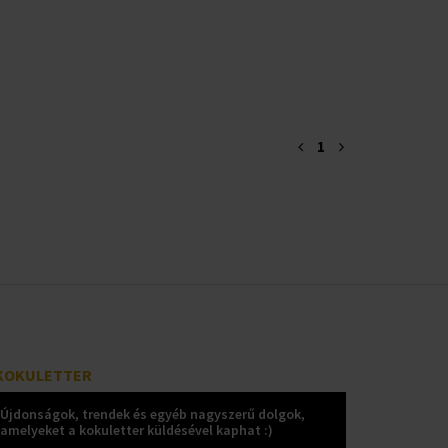
1
KOKULETTER
Újdonságok, trendek és egyéb nagyszerű dolgok,
amelyeket a kokuletter küldésével kaphat :)