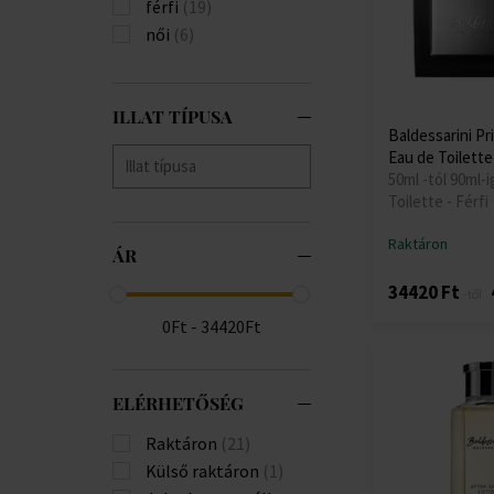
férfi
(19)
női
(6)
ILLAT TÍPUSA
Baldessarini Pri
Eau de Toilette
50ml -tól 90ml-i
Toilette - Férfi
Raktáron
ÁR
34420 Ft
-től
0Ft - 34420Ft
ELÉRHETŐSÉG
Raktáron
(21)
Külső raktáron
(1)