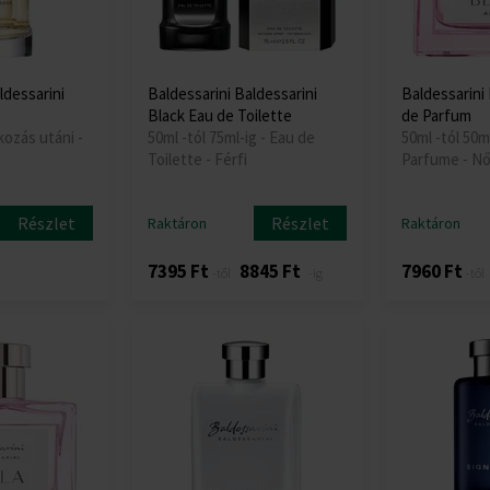
ldessarini
Baldessarini Baldessarini
Baldessarini 
Black Eau de Toilette
de Parfum
kozás utáni -
50ml -tól 75ml-ig - Eau de
50ml -tól 50m
Toilette - Férfi
Parfume - Nő
Részlet
Részlet
Raktáron
Raktáron
7395 Ft
8845 Ft
7960 Ft
-től
-ig
-től