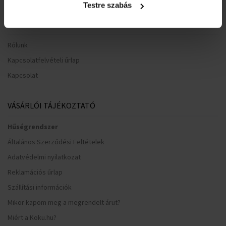
Testre szabás
HASZNOS INFORMÁCIÓK
Rólunk
Kapcsolatfelvételi űrlap
Kapcsolat
VÁSÁRLÓI TÁJÉKOZTATÓ
Hűségrendszer
Általános Szerződési Feltételek
Adatvédelmi nyilatkozat
Reklamációs űrlap
Szállítási információk
Mikor kapom meg a megrendelt árut?
Miért a Koku.hu?