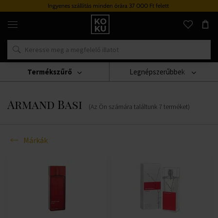
Ingyenes szállítás minden órára 37 000 Ft felett
Eredeti
parfümök
és
órák
egy
helyen
Termékszűrő
Legnépszerűbbek
Márkák
Armand Basi
Armand Basi
(Az Ön számára találtunk
7
terméket
)
Márkák