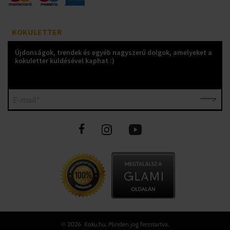
KOKULETTER
Újdonságok, trendek és egyéb nagyszerű dolgok, amelyeket a
kokuletter küldésével kaphat :)
E-mail*
©
2026 Koku.hu, Minden jog fenntartva.