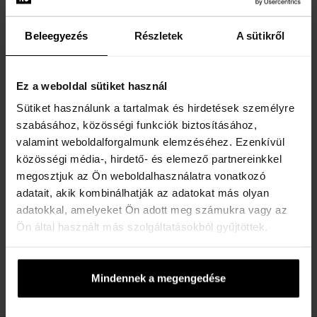
Beleegyezés
Részletek
A sütikről
Ez a weboldal sütiket használ
Armand Basi L`Eau Pour
Homme Intense Vetiver Eau
Sütiket használunk a tartalmak és hirdetések személyre
de Toilette
szabásához, közösségi funkciók biztosításához,
75ml - Eau de Toilette -
valamint weboldalforgalmunk elemzéséhez. Ezenkívül
Férfi
közösségi média-, hirdető- és elemező partnereinkkel
Elküldjük 12.08.
megosztjuk az Ön weboldalhasználatra vonatkozó
adatait, akik kombinálhatják az adatokat más olyan
adatokkal, amelyeket Ön adott meg számukra vagy az
6490 Ft
Ön által használt más szolgáltatásokból gyűjtöttek.
:
Mindennek a megengedése
1