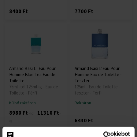
8400 Ft
7700 Ft
Armand Basi L`Eau Pour
Armand Basi L’Eau Pour
Homme Blue Tea Eau de
Homme Eau de Toilette -
Toilette
Teszter
75ml -tól 125ml-ig - Eau de
125ml - Eau de Toilette -
Toilette - Férfi
teszter - Férfi
Külső raktáron
Raktáron
8980 Ft
11310 Ft
-től
-
6430 Ft
ig