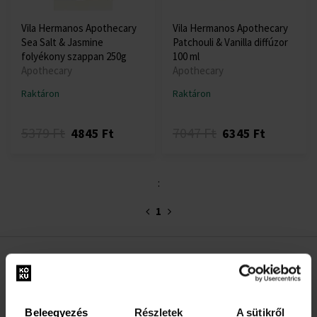
Vila Hermanos Apothecary
Vila Hermanos Apothecary
Sea Salt & Jasmine
Patchouli & Vanilla diffúzor
folyékony szappan 250g
100 ml
Apothecary
Apothecary
Raktáron
Raktáron
5379 Ft
7047 Ft
4845 Ft
6345 Ft
:
1
HASZNOS INFORMÁCIÓK
Rólunk
Beleegyezés
Részletek
A sütikről