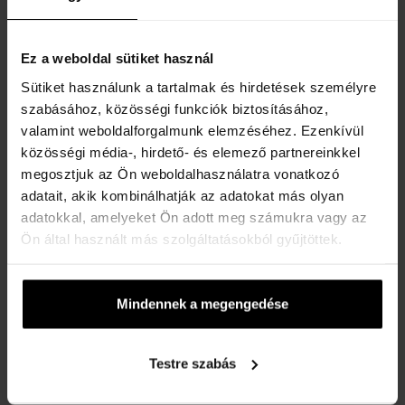
Kapcsolatfelvételi űrlap
Kapcsolat
Ez a weboldal sütiket használ
VÁSÁRLÓI TÁJÉKOZTATÓ
Sütiket használunk a tartalmak és hirdetések személyre
szabásához, közösségi funkciók biztosításához,
Hűségrendszer
valamint weboldalforgalmunk elemzéséhez. Ezenkívül
Általános Szerződési Feltételek
közösségi média-, hirdető- és elemező partnereinkkel
megosztjuk az Ön weboldalhasználatra vonatkozó
Adatvédelmi nyilatkozat
adatait, akik kombinálhatják az adatokat más olyan
Reklamációs űrlap
adatokkal, amelyeket Ön adott meg számukra vagy az
Szállítási információk
Ön által használt más szolgáltatásokból gyűjtöttek.
Mikor kapom meg a megrendelt árut?
Miért a Koku.hu?
Mindennek a megengedése
Teszter parfüm jelentése
A karórák vízállósága
Testre szabás
Gyakori kérdések
Csak eredeti termékek