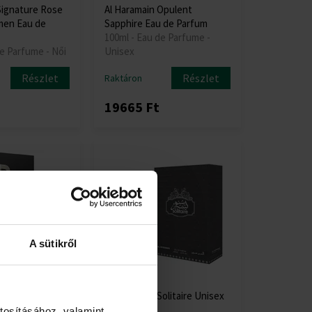
Signature Rose
Al Haramain Opulent
men Eau de
Sapphire Eau de Parfum
100ml - Eau de Parfume -
de Parfume - Női
Unisex
Részlet
Részlet
Raktáron
19665 Ft
A sütikről
ortfolio
Al Haramain Solitaire Unisex
 Unisex Eau de
parfüm
tosításához, valamint