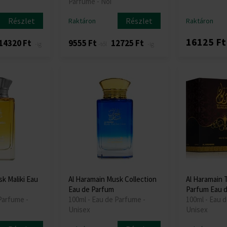
Parfume - Női
Részlet
Részlet
Raktáron
Raktáron
16125 Ft
14320 Ft
9555 Ft
12725 Ft
-ig
-től
-ig
k Maliki Eau
Al Haramain Musk Collection
Al Haramain 
Eau de Parfum
Parfum Eau 
Parfume -
100ml - Eau de Parfume -
100ml - Eau 
Unisex
Unisex