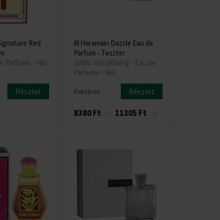
Signature Red
Al Haramain Dazzle Eau de
um
Parfum - Teszter
de Parfume - Női
100ml -tól 100ml-ig - Eau de
Parfume - Női
Részlet
Részlet
Raktáron
8380 Ft
11305 Ft
-től
-ig