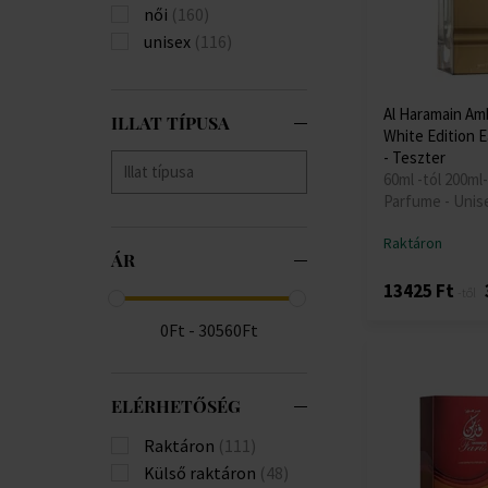
női
(160)
unisex
(116)
Al Haramain Am
ILLAT TÍPUSA
White Edition 
- Teszter
60ml -tól 200ml-
Parfume - Unis
Raktáron
ÁR
13425 Ft
-től
0Ft - 30560Ft
ELÉRHETŐSÉG
Raktáron
(111)
Külső raktáron
(48)