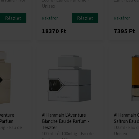
Unisex
Részlet
Részlet
Raktáron
Raktáron
18370 Ft
7395 Ft
Aventure
Al Haramain L'Aventure
Al Haramain 
Parfum
Blanche Eau de Parfum -
Saffron Eau 
-ig - Eau de
Teszter
100ml - Eau 
100ml -tól 100ml-ig - Eau de
Unisex