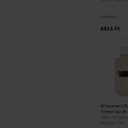
Raktáron
6915 Ft
Al Haramain L'
Femme Eau de 
100ml -tól 200ml
Parfume - Női