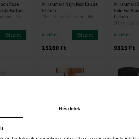
noon Rose
Al Haramain Najm Noir Eau de
Al Haramain 
u de Parfum
Parfum
Gold For Wo
arfume - Női
18ml - Eau de Parfume - Női
Parfum
100ml - Eau 
Részlet
Részlet
Raktáron
Raktáron
15280 Ft
9325 Ft
Részletek
ál
rasha Eau de
Al Haramain Portfolio Floral
Al Haramain P
Sculpture Eau de Parfum
Imperial Oud
mak és hirdetések személyre szabásához, közösségi funkciók biz