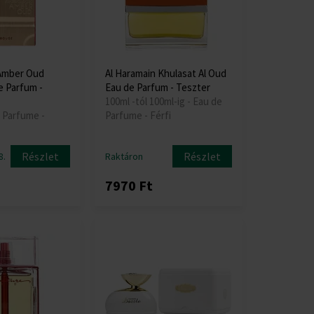
 Amber Oud
Al Haramain Khulasat Al Oud
 Parfum -
Eau de Parfum - Teszter
100ml -tól 100ml-ig - Eau de
e Parfume -
Parfume - Férfi
Részlet
Részlet
8.
Raktáron
7970 Ft