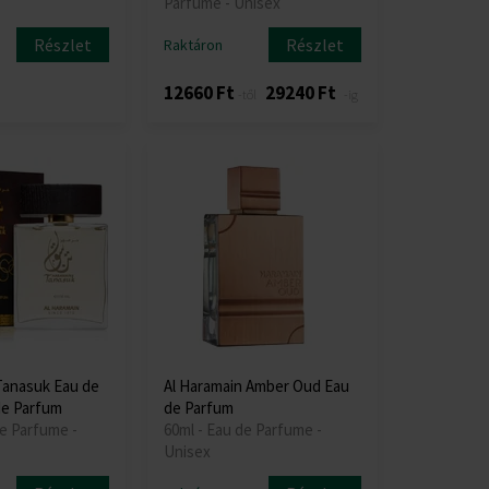
Parfume - Unisex
Részlet
Részlet
Raktáron
12660 Ft
29240 Ft
-től
-ig
Tanasuk Eau de
Al Haramain Amber Oud Eau
de Parfum
de Parfum
de Parfume -
60ml - Eau de Parfume -
Unisex