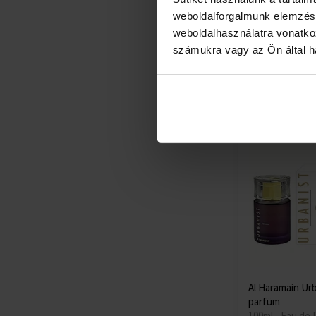
12ml - Eau de P
weboldalforgalmunk elemzésé
Unisex
weboldalhasználatra vonatko
számukra vagy az Ön által ha
Raktáron
10670 Ft
Al Haramain Ur
parfüm
100ml - Eau de 