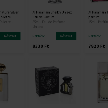
nature Silver
Al Haramain Sheikh Unisex
Al Haramain 
Toilette
Eau de Parfum
parfüm
oilette -
85ml - Eau de Parfume -
15ml - Parfü
Unisex
Részlet
Részlet
Raktáron
Raktáron
8330 Ft
7820 Ft