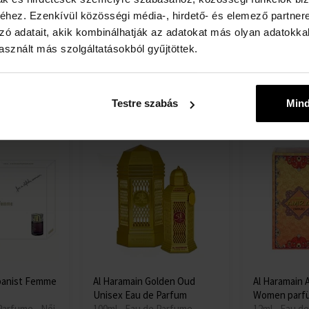
arfume -
75ml - Eau de Parfume -
Parfum
hez. Ezenkívül közösségi média-, hirdető- és elemező partner
Unisex
75ml - Eau d
zó adatait, akik kombinálhatják az adatokat más olyan adatokka
Unisex
sznált más szolgáltatásokból gyűjtöttek.
Részlet
Részlet
Raktáron
Raktáron
17265 Ft
24210 Ft
Testre szabás
Min
banist Femme
Al Haramain Golden Oud
Al Haramain 
Unisex Eau de Parfum
Women parf
Parfume - Női
100ml - Eau de Parfume -
12ml - Eau de