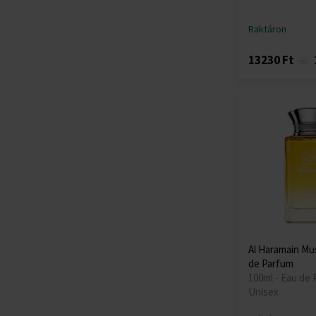
Raktáron
13230 Ft
-től
Al Haramain Mus
de Parfum
100ml - Eau de 
Unisex