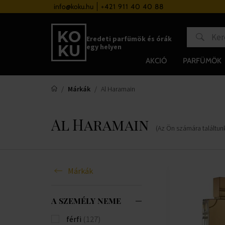
a 37 000 Ft felett
info@koku.hu
+421 911 40 40 88
Hűségrendszer
Eredeti parfümök és órák
egy helyen
AKCIÓ
PARFÜMÖK
Márkák
Al Haramain
Al Haramain
(Az Ön számára találtun
Márkák
A SZEMÉLY NEME
férfi
(127)