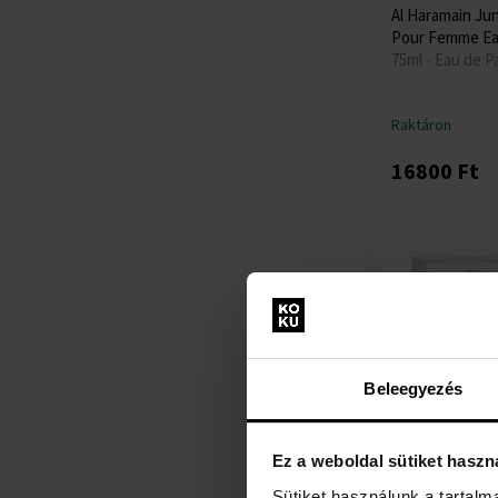
Al Haramain Ju
Pour Femme Ea
75ml - Eau de P
Raktáron
16800 Ft
Beleegyezés
Ez a weboldal sütiket haszn
Al Haramain Fa
Parfum
Sütiket használunk a tartal