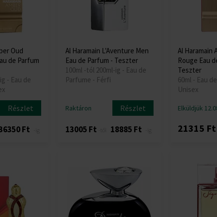
ber Oud
Al Haramain L'Aventure Men
Al Haramain
Eau de Parfum
Eau de Parfum - Teszter
Rouge Eau de
100ml -tól 200ml-ig - Eau de
Teszter
ig - Eau de
Parfume - Férfi
60ml - Eau d
ex
Unisex
Részlet
Részlet
Raktáron
Elküldjük 12.0
21315 Ft
36350 Ft
13005 Ft
18885 Ft
-ig
-től
-ig