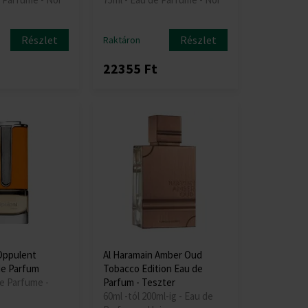
Részlet
Részlet
Raktáron
22355 Ft
Oppulent
Al Haramain Amber Oud
de Parfum
Tobacco Edition Eau de
de Parfume -
Parfum - Teszter
60ml -tól 200ml-ig - Eau de