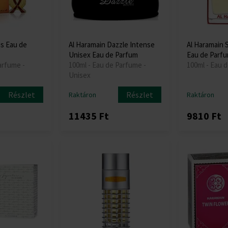
is Eau de
Al Haramain Dazzle Intense
Al Haramain 
Unisex Eau de Parfum
Eau de Parf
arfume -
100ml - Eau de Parfume -
100ml - Eau 
Unisex
Részlet
Részlet
Raktáron
Raktáron
11435 Ft
9810 Ft