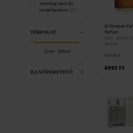
Jelenleg nem áll
rendelkezésre
(15)
Al Haramain Far
TÉRFOGAT
Parfum
12ml - Eau de P
Unisex
12ml - 200ml
Raktáron
6995 Ft
ILLATÖSSZETEVŐ