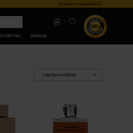
Hűségrendszer
Ellenőrzött vásárlók által
Ingyenes szállítá
0 Ft
GYERTYÁK
MÁRKÁK
Legnépszerűbbek