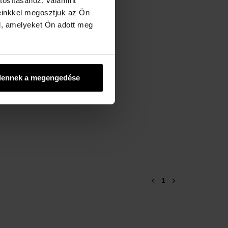
tosításához, valamint
einkkel megosztjuk az Ön
l, amelyeket Ön adott meg
dennek a megengedése
1