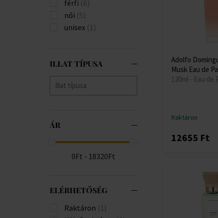
férfi
(6)
női
(5)
unisex
(1)
Adolfo Doming
ILLAT TÍPUSA
Musk Eau de P
120ml - Eau de 
Raktáron
ÁR
12655 Ft
0Ft - 18320Ft
ELÉRHETŐSÉG
Raktáron
(1)