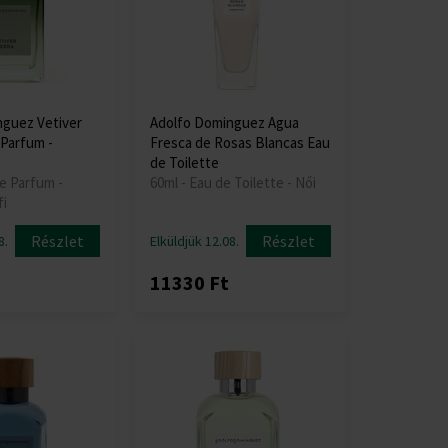
guez Vetiver
Adolfo Dominguez Agua
 Parfum -
Fresca de Rosas Blancas Eau
de Toilette
e Parfum -
60ml - Eau de Toilette - Női
fi
Részlet
Részlet
8.
Elküldjük 12.08.
11330 Ft