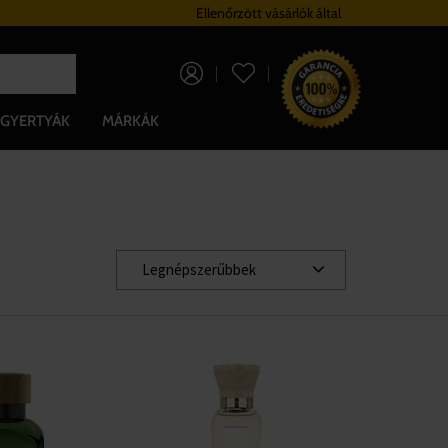
Hűségrendszer
Ellenőrzött vásárlók által
Ingyenes szállítá
0 Ft
GYERTYÁK
MÁRKÁK
Legnépszerűbbek