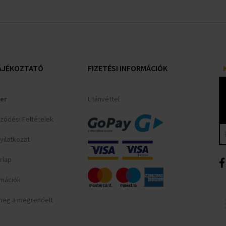
ÁJÉKOZTATÓ
FIZETÉSI INFORMÁCIÓK
er
Utánvéttel
rződési Feltételek
yilatkozat
rlap
ormációk
meg a megrendelt