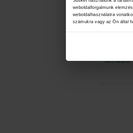
Sütiket használunk a tartal
weboldalforgalmunk elemzésé
weboldalhasználatra vonatko
számukra vagy az Ön által ha
Adolfo Doming
Fresca Lima To
Toilette - Tesz
Eau de Toilette 
Férfi
Nincs raktáron