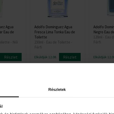
uez Agua
Adolfo Dominguez Agua
Adolfo Domi
ar Eau de
Fresca Lima Tonka Eau de
Negro Eau d
Toilette
120ml - Eau 
ilette - Női
230ml - Eau de Toilette -
Férfi
Férfi
Részlet
Részlet
Elküldjük 12.08.
Elküldjük 12.0
18350 Ft
15730 Ft
Részletek
ál