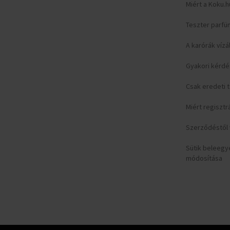
Miért a Koku.h
Teszter parfü
A karórák vízá
Gyakori kérd
Csak eredeti
Miért regisztr
Szerződéstől v
Sütik beleeg
módosítása