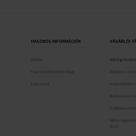
HASZNOS INFORMÁCIÓK
VÁSÁRLÓI T
Rólunk
Hűségrendsz
Kapcsolatfelvételi űrlap
Általános Sze
Kapcsolat
Adatvédelmi n
Reklamációs ű
Szállítási inf
Mikor kapom 
árut?