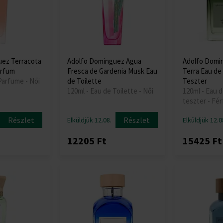
uez Terracota
Adolfo Dominguez Agua
Adolfo Domin
arfum
Fresca de Gardenia Musk Eau
Terra Eau de
Parfume - Női
de Toilette
Teszter
120ml - Eau de Toilette - Női
120ml - Eau d
teszter - Fér
Részlet
Részlet
Elküldjük 12.08.
Elküldjük 12.0
12205 Ft
15425 Ft