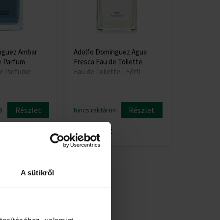
nguez Ambar
Adolfo Dominguez Agua
e Parfum
Fresca Eau de Toilette
de Parfume -
Eau de Toilette - Férfi
Részlet
Részlet
8.
Nincs raktáron
11230 Ft
A sütikről