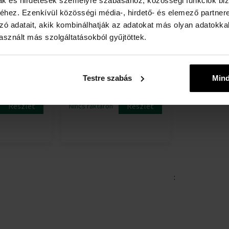
mak és hirdetések személyre szabásához, közösségi funkciók biz
hez. Ezenkívül közösségi média-, hirdető- és elemező partner
zó adatait, akik kombinálhatják az adatokat más olyan adatokka
sznált más szolgáltatásokból gyűjtöttek.
uez Agua
Adolfo Dominguez Agua
nka Eau de
Fresca Bergamota Ambar
ter
Eau de Toilette
- teszter -
Eau de Toilette - Unisex
Testre szabás
Min
Részlet
Részlet
Nincs raktáron
: