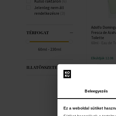
Külső raktáron
(6)
Jelenleg nem áll
rendelkezésre
(3)
Adolfo Doming
TÉRFOGAT
Fresca de Azah
Toilette
60ml - Eau de To
60ml - 230ml
Elküldjük 12.08.
ILLATÖSSZETEVŐ
11135 Ft
Beleegyezés
Ez a weboldal sütiket haszn