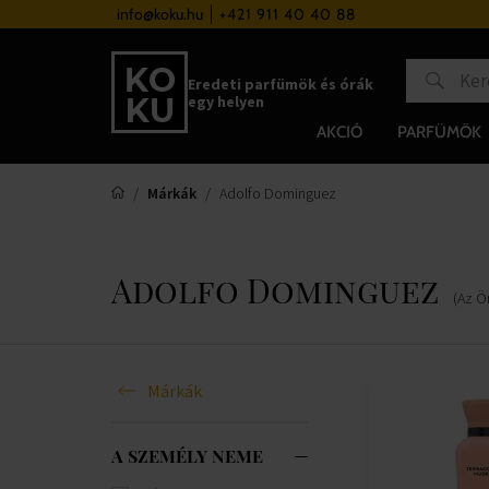
a 37 000 Ft felett
info@koku.hu
+421 911 40 40 88
Hűségrendszer
Eredeti parfümök és órák
egy helyen
AKCIÓ
PARFÜMÖK
Márkák
Adolfo Dominguez
Adolfo Dominguez
(Az Ö
Márkák
A SZEMÉLY NEME