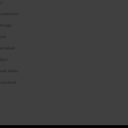
u?
m jelentése
llósága
ések
 termékek
áljon?
aló elállás
yezésének